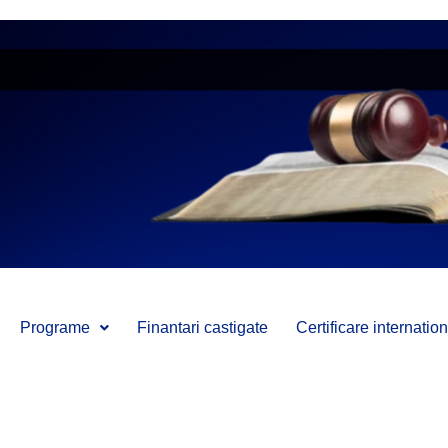
Programe
Finantari castigate
Certificare internati