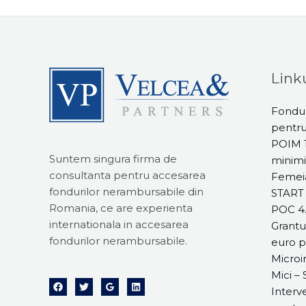
Linku
Fondur
pentr
POIM 1
Suntem singura firma de
minimi
consultanta pentru accesarea
Femeia
fondurilor nerambursabile din
START
Romania, ce are experienta
POC 4.
internationala in accesarea
Grantu
fondurilor nerambursabile.
euro p
Microin
Mici –
Interve