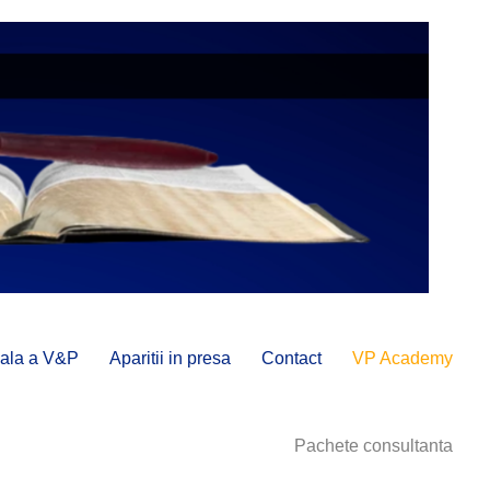
onala a V&P
Aparitii in presa
Contact
VP Academy
Pachete consultanta